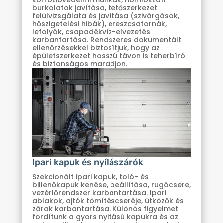
burkolatok javítása, tetőszerkezet
felülvizsgálata és javítása (szivárgások,
hőszigetelési hibák), ereszcsatornák,
lefolyók, csapadékvíz-elvezetés
karbantartása. Rendszeres dokumentált
ellenőrzésekkel biztosítjuk, hogy az
épületszerkezet hosszú távon is teherbíró
és biztonságos maradjon.
Ipari kapuk és nyílászárók
Szekcionált ipari kapuk, toló- és
billenőkapuk kenése, beállítása, rugócsere,
vezérlőrendszer karbantartása. Ipari
ablakok, ajtók tömítéscseréje, ütközők és
zárak karbantartása. Különös figyelmet
fordítunk a gyors nyitású kapukra és az