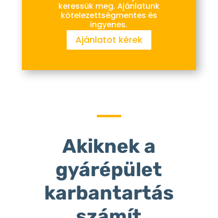
keressük meg. Ajánlatunk
kötelezettségmentes és
ingyenes.
Ajánlatot kérek
Akiknek a
gyárépület
karbantartás
számít