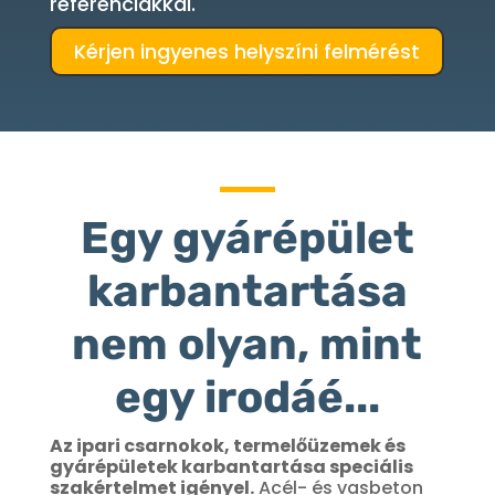
referenciákkal.
Kérjen ingyenes helyszíni felmérést
Egy gyárépület
karbantartása
nem olyan, mint
egy irodáé...
Az ipari csarnokok, termelőüzemek és
gyárépületek karbantartása speciális
szakértelmet igényel.
Acél- és vasbeton