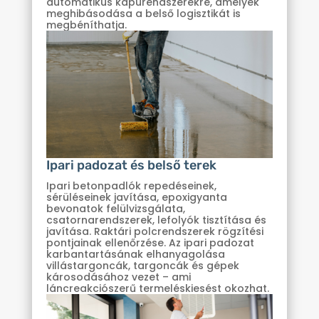
automatikus kapurendszerekre, amelyek
meghibásodása a belső logisztikát is
megbéníthatja.
Ipari padozat és belső terek
Ipari betonpadlók repedéseinek,
sérüléseinek javítása, epoxigyanta
bevonatok felülvizsgálata,
csatornarendszerek, lefolyók tisztítása és
javítása. Raktári polcrendszerek rögzítési
pontjainak ellenőrzése. Az ipari padozat
karbantartásának elhanyagolása
villástargoncák, targoncák és gépek
károsodásához vezet – ami
láncreakciószerű termeléskiesést okozhat.