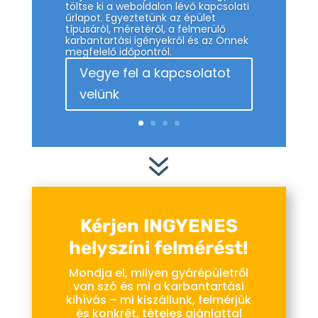
töltse ki a weboldalon lévő kapcsolati
űrlapot. Egyeztetünk az épület
típusáról, méretéről, a felmerülő
karbantartási igényekről és az Önnek
megfelelő időpontról.
Vegye fel a kapcsolatot
velünk
7
Kérjen INGYENES
helyszíni felmérést!
Mondja el, milyen gyárépületről
van szó és mi a karbantartási
kihívás – mi kiszállunk, felmérjük
és konkrét, tételes ajánlattal