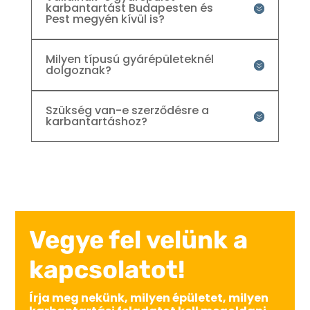
karbantartást Budapesten és
Pest megyén kívül is?
Milyen típusú gyárépületeknél
dolgoznak?
Szükség van-e szerződésre a
karbantartáshoz?
Vegye fel velünk a
kapcsolatot!
Írja meg nekünk, milyen épületet, milyen