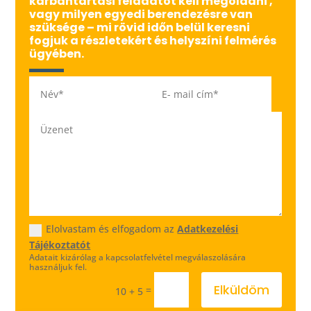
karbantartási feladatot kell megoldani ,
vagy milyen egyedi berendezésre van
szüksége – mi rövid időn belül keresni
fogjuk a részletekért és helyszíni felmérés
ügyében.
Elolvastam és elfogadom az
Adatkezelési
Tájékoztatót
Adatait kizárólag a kapcsolatfelvétel megválaszolására
használjuk fel.
Elküldöm
=
10 + 5