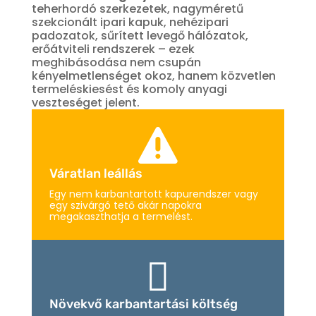
teherhordó szerkezetek, nagyméretű
szekcionált ipari kapuk, nehézipari
padozatok, sűrített levegő hálózatok,
erőátviteli rendszerek – ezek
meghibásodása nem csupán
kényelmetlenséget okoz, hanem közvetlen
termeléskiesést és komoly anyagi
veszteséget jelent.

Váratlan leállás
Egy nem karbantartott kapurendszer vagy
egy szivárgó tető akár napokra
megakaszthatja a termelést.

Növekvő karbantartási költség