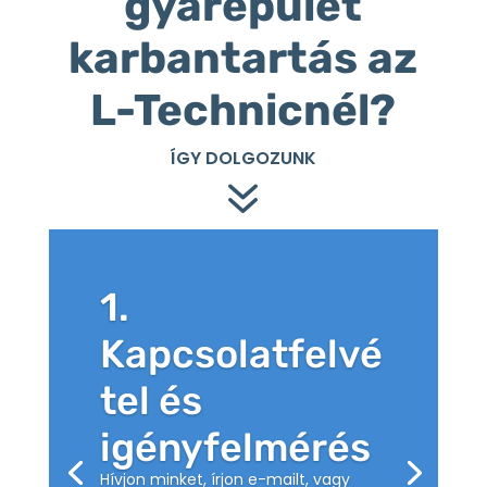
gyárépület
karbantartás az
L-Technicnél?
ÍGY DOLGOZUNK
7
1.
Kapcsolatfelvé
tel és
igényfelmérés
Hívjon minket, írjon e-mailt, vagy