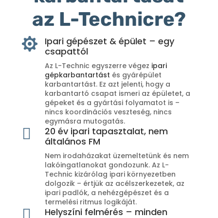
az L-Technicre?
Ipari gépészet & épület – egy

csapattól
Az L-Technic egyszerre végez
ipari
gépkarbantartást
és gyárépület
karbantartást. Ez azt jelenti, hogy a
karbantartó csapat ismeri az épületet, a
gépeket és a gyártási folyamatot is –
nincs koordinációs veszteség, nincs
egymásra mutogatás.

20 év ipari tapasztalat, nem
általános FM
Nem irodaházakat üzemeltetünk és nem
lakóingatlanokat gondozunk. Az L-
Technic kizárólag ipari környezetben
dolgozik – értjük az acélszerkezetek, az
ipari padlók, a nehézgépészet és a
termelési ritmus logikáját.

Helyszíni felmérés – minden