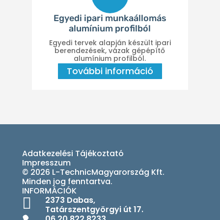
Egyedi ipari munkaállomás
alumínium profilból
Egyedi tervek alapján készült ipari
berendezések, vázak gépépítő
alumínium profilból.
További információ
Adatkezelési Tájékoztató
Impresszum
© 2026 L-TechnicMagyarország Kft.
Minden jog fenntartva.
INFORMÁCIÓK

2373 Dabas,
Tatárszentgyörgyi út 17.
06 20 822 8233