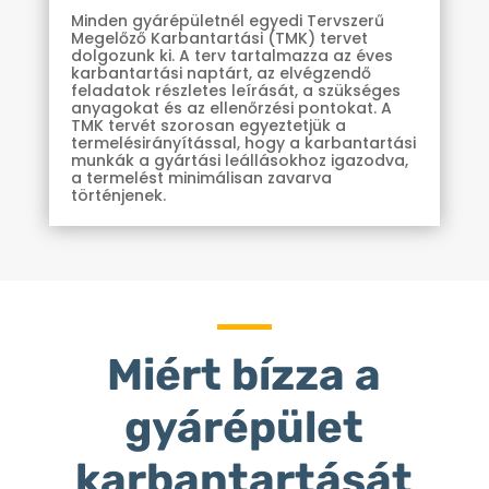
Minden gyárépületnél egyedi Tervszerű
Megelőző Karbantartási (TMK) tervet
dolgozunk ki. A terv tartalmazza az éves
karbantartási naptárt, az elvégzendő
feladatok részletes leírását, a szükséges
anyagokat és az ellenőrzési pontokat. A
TMK tervét szorosan egyeztetjük a
termelésirányítással, hogy a karbantartási
munkák a gyártási leállásokhoz igazodva,
a termelést minimálisan zavarva
történjenek.
Miért bízza a
gyárépület
karbantartását