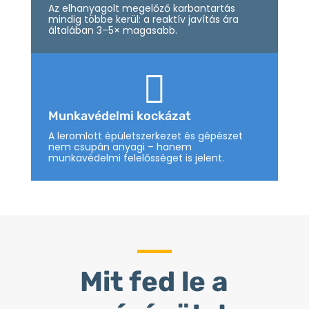
Az elhanyagolt megelőző karbantartás
mindig többe kerül: a reaktív javítás ára
általában 3–5× magasabb.

Munkavédelmi kockázat
A leromlott épületszerkezet és gépészet
nem csupán anyagi – hanem
munkavédelmi felelősséget is jelent.
Mit fed le a