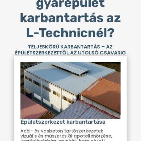
gyárépület
karbantartás az
L-Technicnél?
TELJESKÖRŰ KARBANTARTÁS – AZ
ÉPÜLETSZERKEZETTŐL AZ UTOLSÓ CSAVARIG
Épületszerkezet karbantartása
Acél- és vasbeton tartószerkezetek
vizuális és műszeres állapotellenőrzése,
korrózióvédelmi munkák, homlokzati