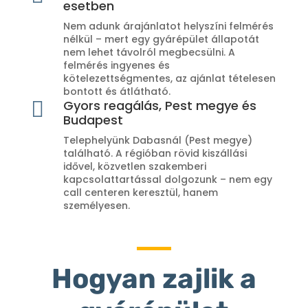
esetben
Nem adunk árajánlatot helyszíni felmérés
nélkül – mert egy gyárépület állapotát
nem lehet távolról megbecsülni. A
felmérés ingyenes és
kötelezettségmentes, az ajánlat tételesen
bontott és átlátható.

Gyors reagálás, Pest megye és
Budapest
Telephelyünk Dabasnál (Pest megye)
található. A régióban rövid kiszállási
idővel, közvetlen szakemberi
kapcsolattartással dolgozunk – nem egy
call centeren keresztül, hanem
személyesen.
Hogyan zajlik a